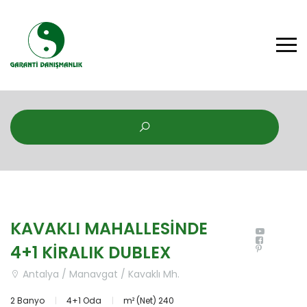
KAVAKLI MAHALLESİNDE
4+1 KİRALIK DUBLEX
Antalya / Manavgat / Kavaklı Mh.
2 Banyo
4+1 Oda
m² (Net) 240