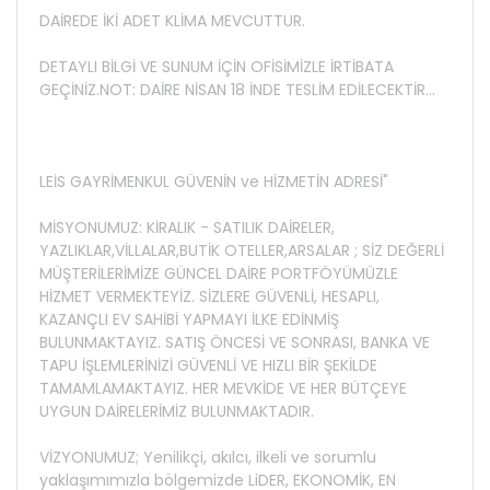
DAİREDE İKİ ADET KLİMA MEVCUTTUR.
DETAYLI BİLGİ VE SUNUM İÇİN OFİSİMİZLE İRTİBATA
GEÇİNİZ.NOT: DAİRE NİSAN 18 İNDE TESLİM EDİLECEKTİR...
LEİS GAYRİMENKUL GÜVENİN ve HİZMETİN ADRESİ"
MİSYONUMUZ: KİRALIK - SATILIK DAİRELER,
YAZLIKLAR,VİLLALAR,BUTİK OTELLER,ARSALAR ; SİZ DEĞERLİ
MÜŞTERİLERİMİZE GÜNCEL DAİRE PORTFÖYÜMÜZLE
HİZMET VERMEKTEYİZ. SİZLERE GÜVENLİ, HESAPLI,
KAZANÇLI EV SAHİBİ YAPMAYI İLKE EDİNMİŞ
BULUNMAKTAYIZ. SATIŞ ÖNCESİ VE SONRASI, BANKA VE
TAPU İŞLEMLERİNİZİ GÜVENLİ VE HIZLI BİR ŞEKİLDE
TAMAMLAMAKTAYIZ. HER MEVKİDE VE HER BÜTÇEYE
UYGUN DAİRELERİMİZ BULUNMAKTADIR.
VİZYONUMUZ; Yenilikçi, akılcı, ilkeli ve sorumlu
yaklaşımımızla bölgemizde LiDER, EKONOMİK, EN