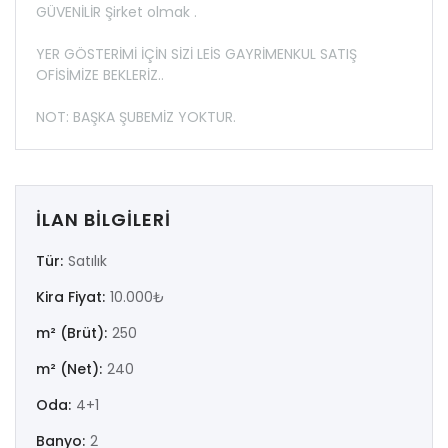
GÜVENİLİR Şirket olmak .
YER GÖSTERİMİ İÇİN SİZİ LEİS GAYRİMENKUL SATIŞ
OFİSİMİZE BEKLERİZ..
NOT: BAŞKA ŞUBEMİZ YOKTUR.
İLAN BILGILERI
Tür:
Satılık
Kira Fiyat:
10.000₺
m² (Brüt):
250
m² (Net):
240
Oda:
4+1
Banyo:
2