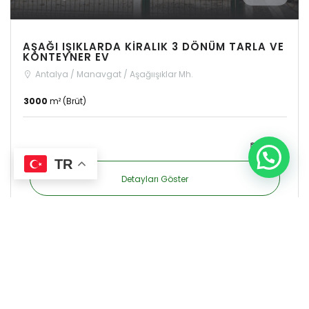
AŞAĞI IŞIKLARDA KİRALIK 3 DÖNÜM TARLA VE
KONTEYNER EV
Antalya / Manavgat / Aşağıışıklar Mh.
3000
m² (Brüt)
3 yıl
TR
Detayları Göster