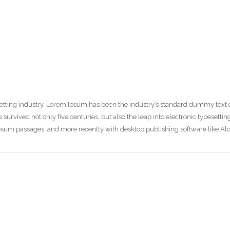
Remember me
Forgot Password?
etting industry. Lorem Ipsum has been the industry’s standard dummy text 
Log In
survived not only five centuries, but also the leap into electronic typesetti
Ipsum passages, and more recently with desktop publishing software like A