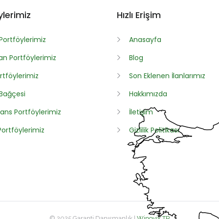
ylerimiz
Hızlı Erişim
Portföylerimiz
Anasayfa
n Portföylerimiz
Blog
rtföylerimiz
Son Eklenen İlanlarımız
 Bağçesi
Hakkımızda
ans Portföylerimiz
İletişim
 Portföylerimiz
Gizlilik Politikası
© 2025 Garanti Danışmanlık |
Winovix TR