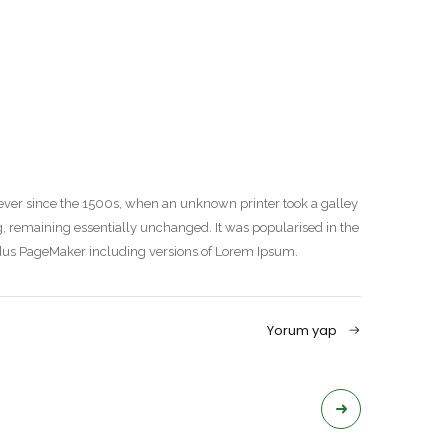
ever since the 1500s, when an unknown printer took a galley
ng, remaining essentially unchanged. It was popularised in the
ldus PageMaker including versions of Lorem Ipsum.
Yorum yap