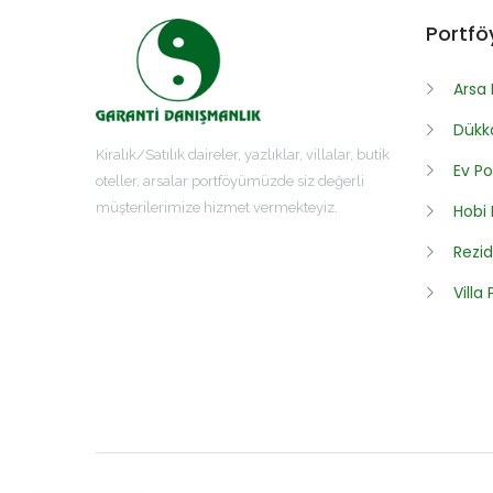
Portfö
Arsa 
Dükka
Kiralık/Satılık daireler, yazlıklar, villalar, butik
Ev Po
oteller, arsalar portföyümüzde siz değerli
müşterilerimize hizmet vermekteyiz.
Hobi
Rezid
Villa